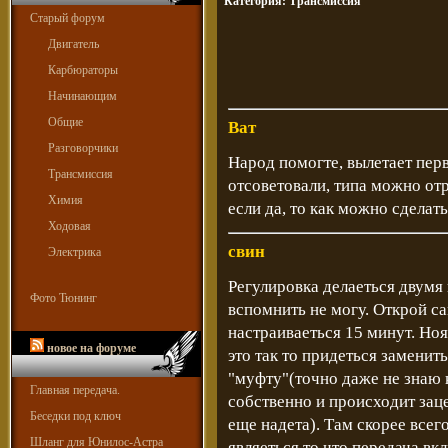
Категория:
Трансмиссия
Старый форум
Двигатель
Карбюраторы
Начинающим
Общие
Ват
Разговорчики
Народ помогте, вылетает перв
Трансмиссия
отсоветовали, типа можно отр
Химия
если да, то как можно сделат
Ходовая
свин
Электрика
Регулировка делаеться двумя
Фото Тюнинг
вспомнить не могу. Открой са
настраиваеться 15 минут. Ноя
новое на форуме
это так то придеться заменит
"муфту"(точно даже не знаю 
Главная передача.
собственно и происходит заце
Беседки под ключ
еще надета). Там скорее все
Шланг для Юнилос-Астра
являеться то что передача вкл