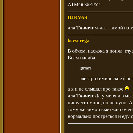
АТМОСФЕРУ!!
DJKVAS
для
Ткачен
:м-да... зимой на 
ksvserega
В обчем, наскока я понял, гл
Всем пасиба.
цитата:
электрохимическое фрез
а я и не слышал про такое
для
Ткачен
:Да у меня и в мы
пишу что моно, но не нуно. А
тому же зимой выезжаю очень 
нормально прогреться и еду 