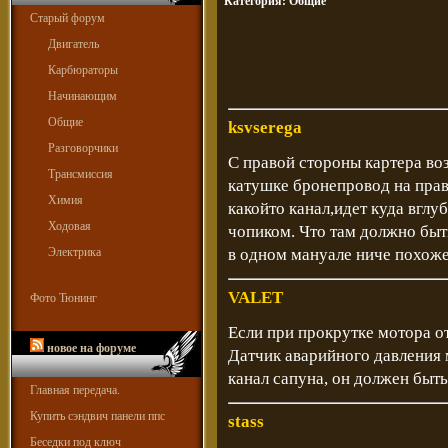
Категория:
Общие
Старый форум
Двигатель
Карбюраторы
Начинающим
Общие
ksvserega
Разговорчики
С правой стороны картера воз
Трансмиссия
катушке бронепровод на прав
Химия
какойто канал,идет куда вглу
Ходовая
чопиком. Что там должно быть
Электрика
в одном мануале ниче похоже
VALET
Фото Тюнинг
Если при прокрутке мотора от
новое на форуме
Датчик аварийного давления м
канал сапуна, он должен быт
Главная передача.
Купить сэндвич панели ппс
stass
Беседки под ключ