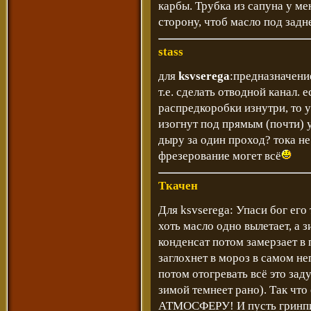
карбы. Трубка из сапуна у ме
сторону, чтоб масло под задн
stass
для
ksvserega
:предназначение
т.е. сделать отводной канал.
распредкоробки изнутри, то у
изогнут под прямым (почти) у
дыру за один проход? тока не
фрезерование могет всё
Ткачен
Для ksvserega: Упаси бог его
хоть масло одно вылетает, а 
конденсат потом замерзает в 
заглохнет в мороз в самом н
потом отогревать всё это зад
зимой темнеет рано). Так что
АТМОСФЕРУ! И пусть гринпис