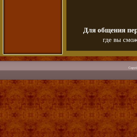
Для общения пе
где вы смож
Copyr