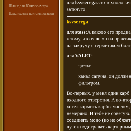
для
ksvserega
:это технологи
Шланг для Юнилос-Астра
заткнуто.
Пластиковые понтоны на заказ
ksvserega
для
stass
:А каково его предна
к тому, что если он на практи
да закручу с герметиком болт
для
VALET
:
цитата:
канал сапуна, он долже
фильтром.
Во-первых, у меня один карб 
входного отверстия. А во-втор
хотел кормить карбы маслом, 
немеряно. И тебе не советую.
соединять моно (
но не обяза
чуток подогревать картерным