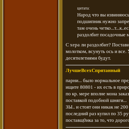
цитата:
Народ что вы извиняюсь
подшипник нужно запрес
там очень четко...т...к..
раздолбит посадочные м
С хера ли раздолбит? Постави
молотком, всунуть ось и все.
десятилетиями будут.
ЛучшеВсехСпрятанный
парни... было нормальное пре
ищите 80801 - их есть в приро
по кр. мере вполне мона зака
поставкой подобной шняги...
ЗЫ.. и стоят они никак не 200
последний раз купил по 35 ру
поставщ0ика за то, что дорого