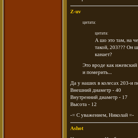
Z-uv
цитата:
цитата:
А шо это там, на ч
такой, 203??? Он 
канает?
Это вроде как ижевский
и померить...
Да у наших в колесах 203-и 
Внешний диаметр - 40
Внутренний диаметр - 17
Высота - 12
-= С уважением, Николай =-
Ashot