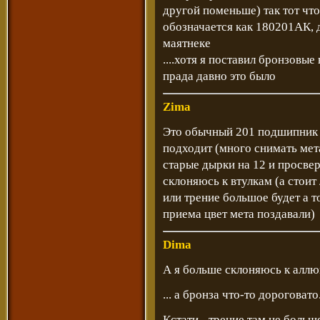
другой поменьше) так тот чт
обозначается как 180201АК, д
маятнеке
....хотя я поставил бронзовые 
прада давно это было
Zima
Это обычный 201 подшипник и
подходит (много снимать мета
старые дырки на 12 и просвер
склоняюсь к втулкам (а стоит
или трение большое будет а т
приема цвет мета поздавали)
Dima
А я больше склоняюсь к алл
... а бронза что-то дороговато
Кстати - трение там не больш