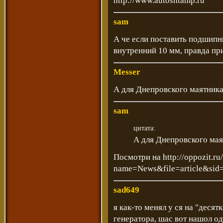
http://www.autoshtamp.ru
sam
А че если поставить подшипн
внутренний 10 мм, правда при
Messer
А для Днепровского маятник
sam
цитата:
А для Днепровского ма
Посмотри на
http://oppozit.r
name=News&file=article&sid
sad649
я как-то менял у ся на "деся
генератора, шас вот нашол о