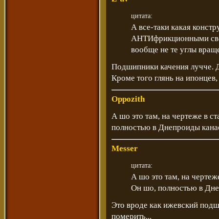
цитата:
А все-таки какая констр
АНТИфрикционными св
вообще не те углы враще
Подшипники качения лучче. Д
Кроме того глянь на ипонцев,
Oppozith
А шо это там, на чертеже в с
полностью в Днепроиды кана
Messer
цитата:
А шо это там, на чертеж
Он шо, полностью в Дн
Это вроде как ижевский подш
померить...