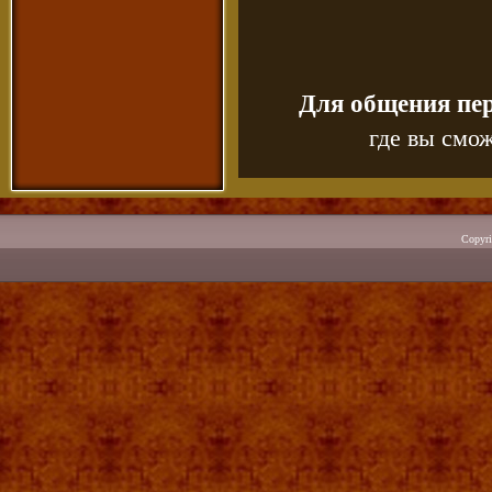
Для общения пе
где вы смож
Copyr