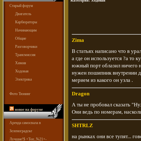
Категория:
Ходовая
Старый форум
Двигатель
Карбюраторы
Начинающим
Общие
Zima
Разговорчики
В статьях написано что в ур
Трансмиссия
а где он используется ?а то 
Химия
южный порт облазил ничего 
Ходовая
нужен пошипник внутрении ди
Электрика
мерием из какого он узла .
Dragon
Фото Тюнинг
А ты не пробовал сказать "Н
новое на форуме
Они ведь по номерам, насколько
Аренда самосвала в
SHTRLZ
Зеленоградске
на рынках они все тупят... гов
Лучшие!$ +Топ_№21+-