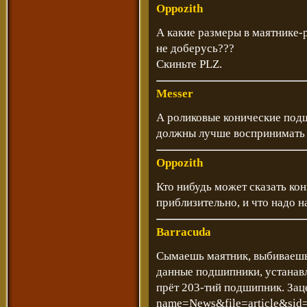
Oppozith
А какие размеры в маятнике-р
не доберусь???
Скиньте PLZ.
Messer
А роликовые конические подш
должны лучше воспринимать 
Oppozith
Кто нибудь может сказать ко
приблизительно, и что надо н
Barracuda
Сымаешь маятник, выбиваешь
данные подшипники, устанавл
прёт 203-тий подшипник. За
name=News&file=article&sid