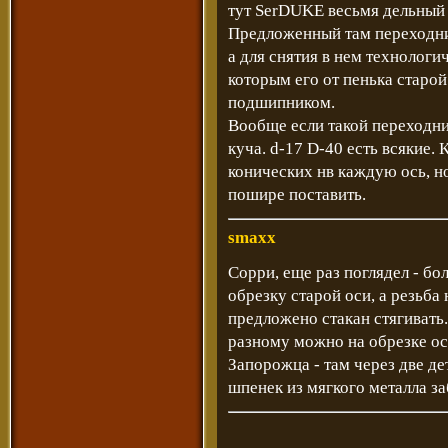
тут SerDUKE весьмя дельный 
Предложенный там переходник
а для снятия в нем технологич
которым его от пенька старой
подшипником.
Вообще если такой переходни
куча. d-17 D-40 есть всякие.
конических нв каждую ось, н
пошире поставить.
smaxx
Сорри, еще раз поглядел - бол
обрезку старой оси, а резьба 
предложено стакан стягивать.
разному можно на обрезке ос
Запорожца - там через две де
шпенек из мягкого металла з