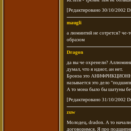
[Редактировано 30/10/2002 D
maugli
а люминтий не сотрется? че-т
образом
Dragon
да вы че охренели? Аллюминий,
думал, что я идиот, ан нет.
Бронза это АНИФРИКЦИОННЫ
называется это дело "подшип
А то мона было бы шатуны без
[Редактировано 31/10/2002 D
zuw
Молодец, dradon. А то начали
договоримся. Я про подшипн