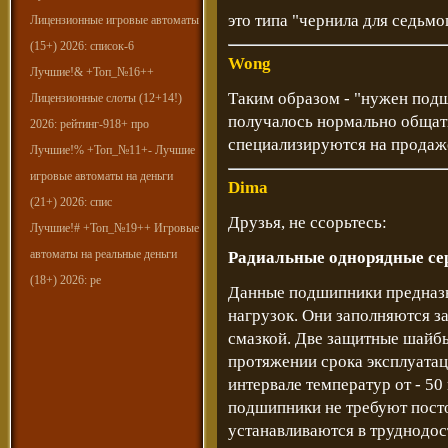
это типа "чернила для седьмо
Лицензионные игровые автоматы
(15+) 2026: список-6
Wong
Лучшие!& +Топ_№16++
Таким образом - "нужен подш
Лицензионные слоты (12+14!)
получалось нормально общать
2026: рейтинг-918+ про
специализируются на продаж
Лучшие!% +Топ_№11+- Лучшие
игровые автоматы на деньги
Dima
(21+) 2026: спис
Друзья, не ссорьтесь:
Лучшие!# +Топ_№19++ Игровые
автоматы на реальные деньги
Радиальные однорядные се
(18+) 2026: ре
Данные подшипники предназн
нагрузок. Они заполняются з
смазкой. Две защитные шайб
протяжении срока эксплуатац
интервале температур от - 50 
подшипники не требуют посто
устанавливаются в труднодос