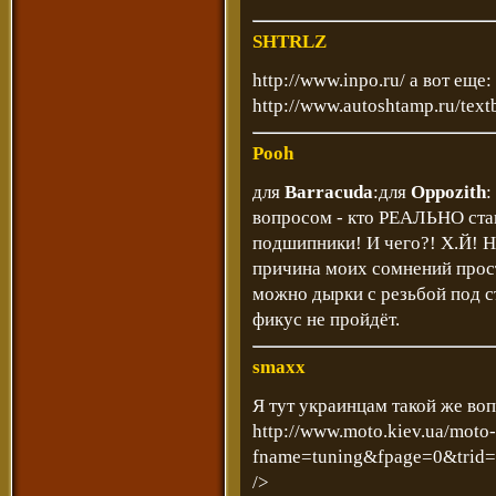
SHTRLZ
http://www.inpo.ru/
а вот еще:
http://www.autoshtamp.ru/tex
Pooh
для
Barracuda
:для
Oppozith
:
вопросом - кто РЕАЛЬНО ста
подшипники! И чего?! Х.Й! Н
причина моих сомнений проста
можно дырки с резьбой под с
фикус не пройдёт.
smaxx
Я тут украинцам такой же вопр
http://www.moto.kiev.ua/moto
fname=tuning&fpage=0&trid
/>