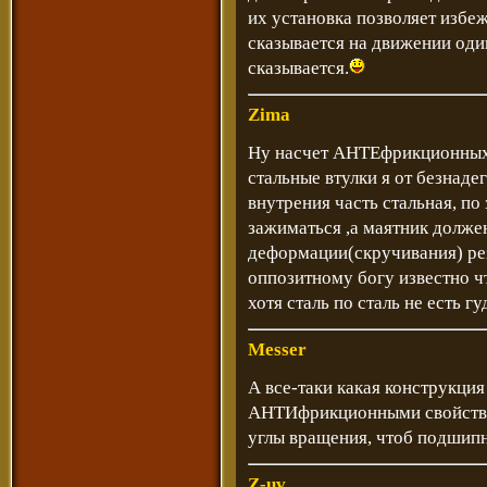
их установка позволяет избеж
сказывается на движении оди
сказывается.
Zima
Ну насчет АНТЕфрикционных с
стальные втулки я от безнаде
внутрения часть стальная, п
зажиматься ,а маятник должен
деформации(скручивания) рез
оппозитному богу известно чт
хотя сталь по сталь не есть гу
Messer
А все-таки какая конструкция 
АНТИфрикционными свойст
углы вращения, чтоб подшипни
Z-uv