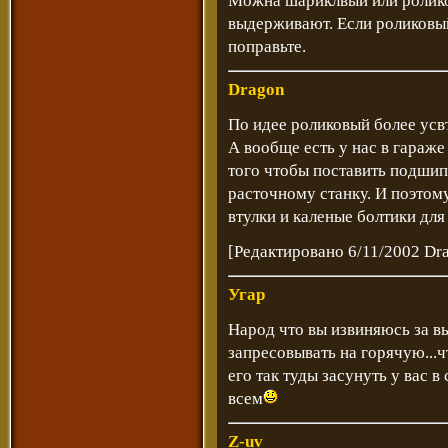
Можна шариклвый или ролико
выдерживают. Если роликовый,
поправьте.
Dragon
По идее роликовый более усв
А вообще есть у нас в гараже 
того чтобы поставить подшип
расточному станку. И поэтом
втулки и каленые болтики для
[Редактировано 6/11/2002 Dr
Угар
Народ что вы извиняюсь за 
запресовывать на горячую...чт
его так туды засунуть у вас 
всем
Z-uv