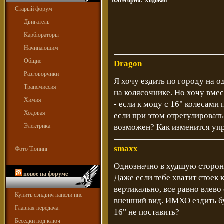
Категория:
Ходовая
Старый форум
Двигатель
Карбюраторы
Начинающим
Общие
Dragon
Разговорчики
Я хочу ездить по городу на 
Трансмиссия
на колясочнике. Но хочу вмес
Химия
- если к моцу с 16" колесами 
Ходовая
если при этом отрегулировать
Электрика
возможен? Как изменится уп
smaxx
Фото Тюнинг
Однозначно в худшую сторону
новое на форуме
Даже если тебе хватит стоек 
вертикально, все равно влево
Купить сэндвич панели ппс
внешний вид. ИМХО ездить буд
Главная передача.
16" не поставить?
Беседки под ключ