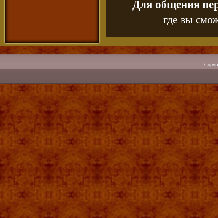
Для общения пе
где вы смож
Copyr