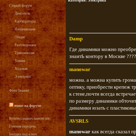
Категория:
Электрика
Старый форум
Двигатель
Карбюраторы
Начинающим
Общие
Damp
Разговорчики
Где динамики можно преобре
Трансмиссия
знаитЬ контору в Москве ???
Химия
Ходовая
manowar
Электрика
можна. а можна купить грома
оптику, приобрести крепеж т
Фото Тюнинг
к стене,почти всегда встреча
по размеру динамики обточит
новое на форуме
динамики юзать с пластиков
Купить сэндвич панели ппс
AVSRLS
Главная передача.
manowar
как всегда сказал п
Беседки под ключ