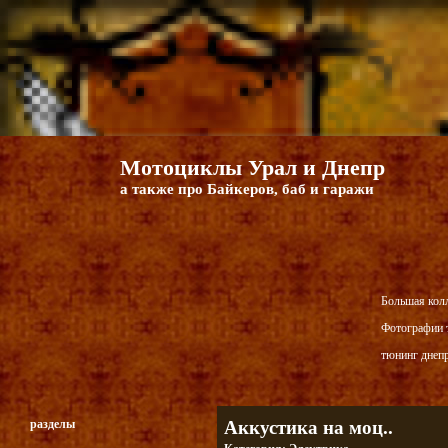
Мотоциклы Урал и Днепр
а также про Байкеров, баб и гаражи
Большая кол
Фотографии т
тюнинг днепр
разделы
Аккустика на моц..