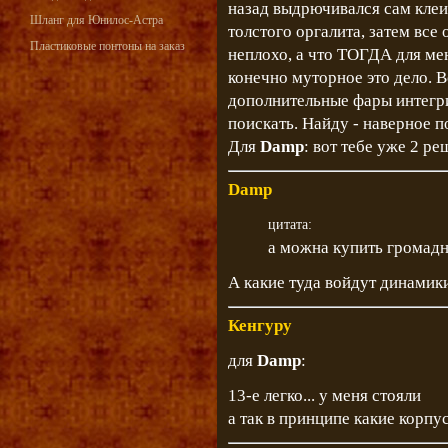
назад выдрючивался сам клеи
Шланг для Юнилос-Астра
толстого оргалита, затем все
Пластиковые понтоны на заказ
неплохо, а что ТОГДА для мен
конечно муторное это дело. 
дополнительные фары интегр
поискать. Найду - наверное п
Для
Damp
: вот тебе уже 2 ре
Damp
цитата:
а можна купить громад
А какие туда войдут динамики
Кенгуру
для
Damp
:
13-е легко... у меня стояли
а так в принципе какие корпу