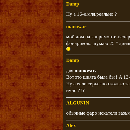
Damp
Ну а 16-е,мля,реально ?
manowar
мой дом на капремонте-вечера
фонариков... думаю 25 " дина
Damp
для
manowar
:
Вот это шняга была бы ! А 13-
Ну а если серьезно сколько з
нуно ???
ALGUNIN
обычные фаро искатели вазьми
Alex