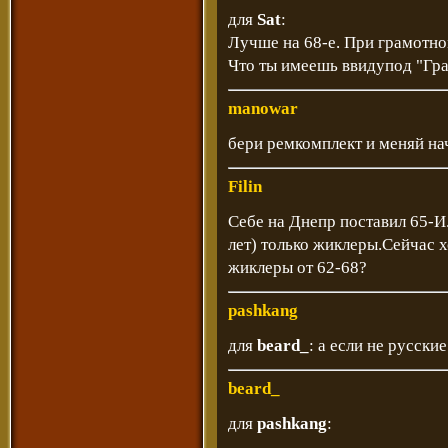
для
Sat
:
Лучше на 68-е. При грамотно
Что ты имеешь ввидупод "Гр
manowar
бери ремкомплект и меняй на
Filin
Себе на Днепр поставил 65-И
лет) только жиклеры.Сейчас 
жиклеры от 62-68?
pashkang
для
beard_
: а если не русски
beard_
для
pashkang
: