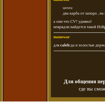
цитата:
два карба от запора , н
а они что CV? удивил!
неврядли найдется такой Из
manowar
для
caleb
:да и холостые держ
Для общения пе
где вы смож