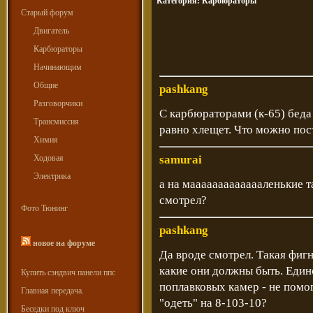
Категория:
Карбюраторы
Старый форум
Двигатель
Карбюраторы
Начинающим
Общие
pashkang
Разговорчики
С карбюраторами (к-65) беда 
Трансмиссия
равно хлещет. Что можно пос
Химия
Ходовая
samurai
Электрика
а на маааааааааааааленькие т
смотрел?
Фото Тюнинг
pashkang
новое на форуме
Да вроде смотрел. Такая фигн
какие они должны быть. Един
Купить сэндвич панели ппс
поплавковых камер - не пом
Главная передача.
"одеть" на 8-103-10?
Беседки под ключ