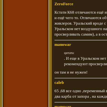
ZeroForce
Кстати К68 отличаются ещё и
и ещё чего то. Отличаются о
жиклеров. Уральский вроде с 
Уральском нет воздушного н
просверливать самим), а в ос
manowar
цитата:
. И еще в Уральском не
рекомендуют просверлива
он там и не нужен!
caleb
65 ,68 все одно ,переменный 
два карба от запора , на каж
manowar