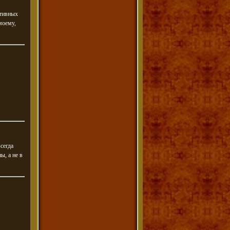
ртивных
моему,
сегда
ы, а не в