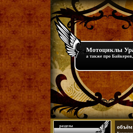
Мотоциклы Ура
а также про Байкеров,
разделы
объём