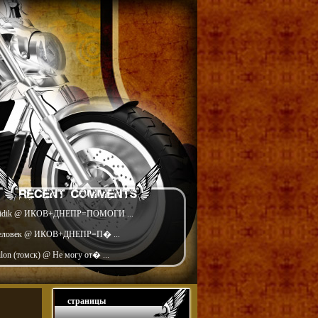
idik @ ИКОВ+ДНЕПР=ПОМОГИ ...
еловек @ ИКОВ+ДНЕПР=П� ...
ilon (томск) @ Не могу от� ...
страницы