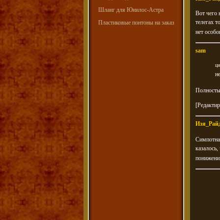
Шланг для Юнилос-Астра
Вот чего 
телегах т
Пластиковые понтоны на заказ
нет особо
sam
ци
н
Полностью
[Редактир
Изя_Рай
Симпотная
казалось,
понижении