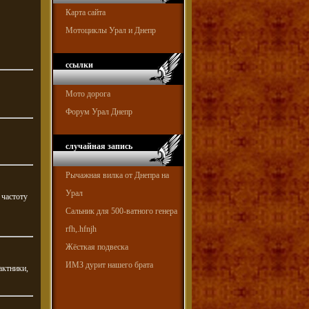
Карта сайта
Мотоциклы Урал и Днепр
ссылки
Мото дорога
Форум Урал Днепр
случайная запись
Рычажная вилка от Днепра на
Урал
 частоту
Сальник для 500-ватного генера
rfh,.hfnjh
Жёсткая подвеска
ИМЗ дурит нашего брата
актники,