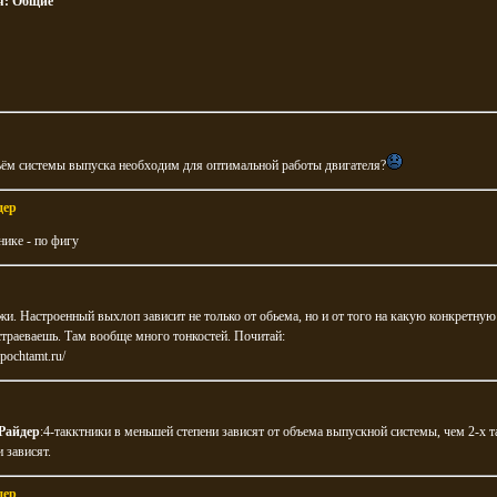
я:
Общие
ъём системы выпуска необходим для оптимальной работы двигателя?
дер
нике - по фигу
жи. Настроенный выхлоп зависит не только от обьема, но и от того на какую конкретную
страеваешь. Там вообще много тонкостей. Почитай:
y.pochtamt.ru/
Райдер
:4-такктники в меньшей степени зависят от объема выпускной системы, чем 2-х т
и зависят.
дер