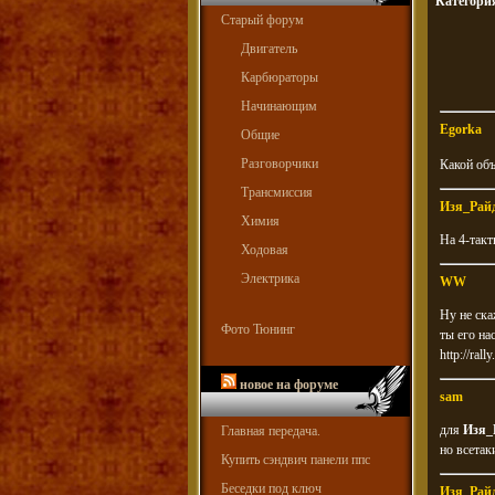
Категори
Старый форум
Двигатель
Карбюраторы
Начинающим
Egorka
Общие
Разговорчики
Какой об
Трансмиссия
Изя_Рай
Химия
На 4-такт
Ходовая
Электрика
WW
Ну не ска
Фото Тюнинг
ты его на
http://rall
новое на форуме
sam
для
Изя_
Главная передача.
но всетак
Купить сэндвич панели ппс
Беседки под ключ
Изя_Рай