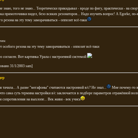
не знаю, того не знаю... Теоретически прикидывал - вроде по фигу, практически - на спо
ока прямоточники видел, безо всяких резонаторов... Надо изучить вопрос! А Egorke, по-
го резона на эту тему заморачиваться - оппозит всё-таки
тата:
ет особого резона на эту тему заморачиваться - оппозит всё-таки
 согласен. Вот картинка Урала с настроенной системой
овано 31/1/2003 sam]
дер
 тачила... А разве "мегафоны" считаются настронной в/c? Не знал...
Мне почему-то в
 что сама суть термина настройки в/с заключается в подборе параметров отражённой волн
 сопротивления на выхлопе... Век живи - век учись