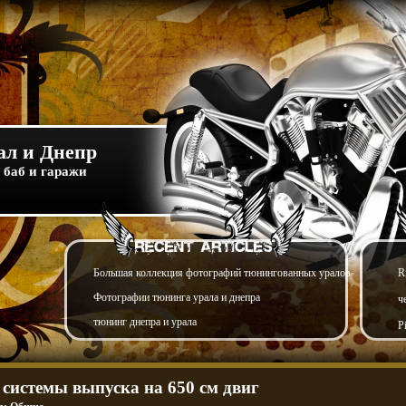
л и Днепр
 баб и гаражи
Большая коллекция фотографий тюнингованных уралов
R
Фотографии тюнинга урала и днепра
ч
тюнинг днепра и урала
P
 системы выпуска на 650 см двиг