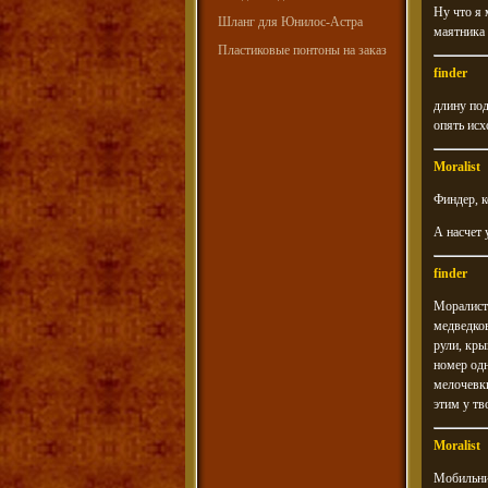
Ну что я 
Шланг для Юнилос-Астра
маятника 
Пластиковые понтоны на заказ
finder
длину под
опять исх
Moralist
Финдер, к
А насчет 
finder
Моралисту
медведков
рули, кры
номер одн
мелочевки
этим у тв
Moralist
Мобильни