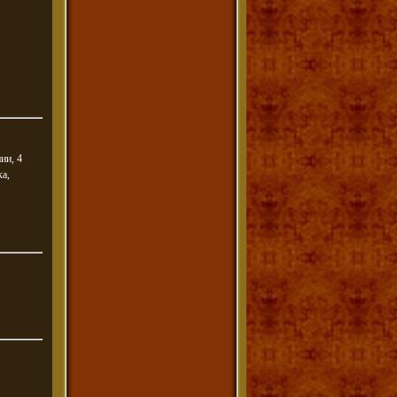
ии, 4
ка,