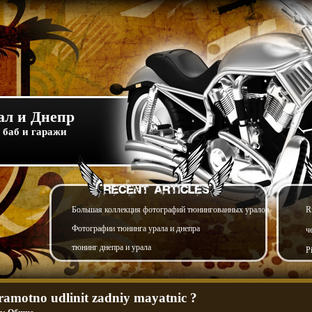
л и Днепр
 баб и гаражи
Большая коллекция фотографий тюнингованных уралов
R
Фотографии тюнинга урала и днепра
ч
тюнинг днепра и урала
P
amotno udlinit zadniy mayatnic ?