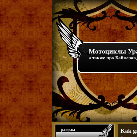
Мотоциклы Ура
а также про Байкеров,
разделы
Kak gr