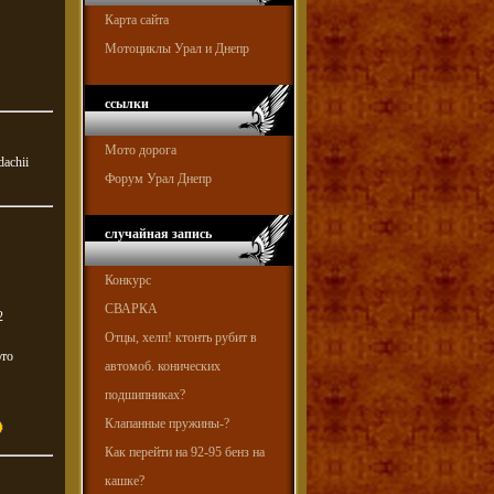
Карта сайта
Мотоциклы Урал и Днепр
ссылки
Мото дорога
dachii
Форум Урал Днепр
случайная запись
Конкурс
СВАРКА
2
Отцы, хелп! ктонть рубит в
это
автомоб. конических
подшипниках?
Клапанные пружины-?
Как перейти на 92-95 бенз на
кашке?