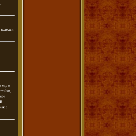
х
 колеса и
я еду в
стойки,
нфе
ой
как с