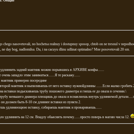
я:
Общие
chego nasovetovali, no hochetsa realnuy i dostupnuy sposop, chtob on ne tresnul v nepodho
, ne day bog, nadlomilsa. Da, i na cacuyu dlinu udlinat optimalno? Mne posovetovali 20 sm.
 удлиннить задний маятник можно порывшись в АРХИВЕ конфы.......
 очень западло этим заниматься.......Я те раскажу.......
 маятник примерно посередине
второй маятник и выпиливаешь от него вставку нужнойдлинны .......Если жалко гробить 
на вставки подыскиваешь трубу пошожего диаметра и гнешь ее до овала в сечении.\
трубу меньшего диамера плющишь до овала и вснавляешь внутрь удлиняемой детали.....
 он должен быть 8-10 см длиннее вставки из пункта 2.
ешь удлиняющюю вставку, собираешь маятник и провариваешь.......
ю удлиннять на 12 см. Впадлу обьяснять почему.......просто поверь в магию числа 12.