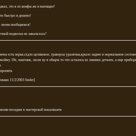
давал, это я из конфы же и вытащил!
то быстро и дешево!
 звони пообщаемся!
ечной подвески не завалялось?
нема есть перья,седло целиковое, траверсы уралячьи,крыло заднее в нормальном состоян
 мойму 19е, маятник, люля ну в общем то что осталось из лишних деталек, а еще прибор
р
 пропить
овано 11/2/2003 finder]
звони посидим в мастерской покалякаем