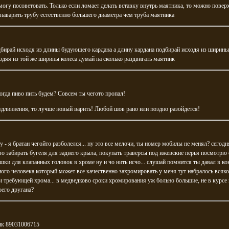
могу посоветовать. Только если ломает делать вставку внутрь маятника, то можно повер
наварить трубу естественно большего диаметра чем труба маятника
бирай исходя из длины будующего кардана а длину кардана подбирай исходя из ширины
одяя из той же ширины колеса думай на сколько раздвигать маятник
огда пиво пить будем? Совсем ты чегото пропал!
удлиннения, то лучше новый варить! Любой шов рано или поздно разойдется!
 - я братан чегойто разболелся... ну это все мелочи, ты номер мобилы не менял? сегодн
о забирать бугеля для заднего крыла, покупать траверсы под ижевские перья посмотрю 
шки для клапанных головок в хроме ну и чо нить исчо... слушай помнится ты давал в ко
ого человека который может все качественно захромировать у меня тут набралось всяк
 требующей хрома... в медведково сроки хромирования уж больно большие, не в курсе 
оего другана?
к 89031006715