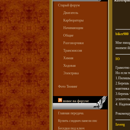
Категори
Старый форум
Двигатель
Карбюраторы
Начинающим
biker980
Общие
Mne mnogo 
Разговорчики
moment ili
Трансмиссия
Химия
IO
Ходовая
Грамотно
Но если те
Электрика
1.Пилишь
2.Берешь 
Фото Тюнинг
маятника 
3.берешь 
усилитель
новое на форуме
4. Надева
Главная передача.
Рекоменду
Купить сэндвич панели ппс
Izverg
Беседки под ключ