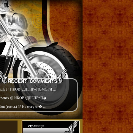
idik @ ИКОВ+ДНЕПР=ПОМОГИ ...
еловек @ ИКОВ+ДНЕПР=П� ...
ilon (томск) @ Не могу от� ...
страницы