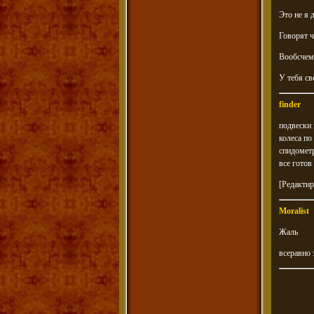
Это не я 
Говорят ч
Вообсчем
У тебя св
finder
подвески 
колеса по
спидомет
все готов
[Редактир
Moralist
Жаль
всеравно 