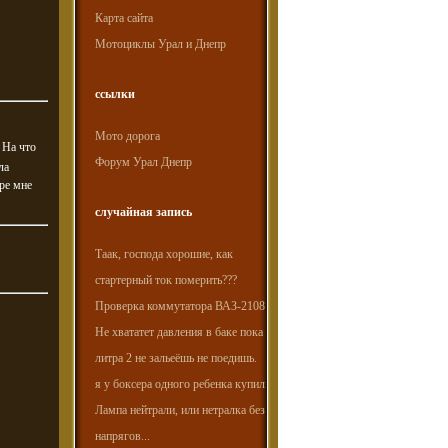
Карта сайта
Мотоциклы Урал и Днепр
ссылки
Мото дорога
 На что
Форум Урал Днепр
ла
ире мне
случайная запись
Таак, господа хорошие, как
стартерный ток померить???
Проверка коммутатора ВАЗ-2108
Не хвататет давления в баке пока
литра 2 не зальеёшь не поедишь.
я у боксера одного ребенка купил
Лампа нейтрали, или нетралка без
напрягов...