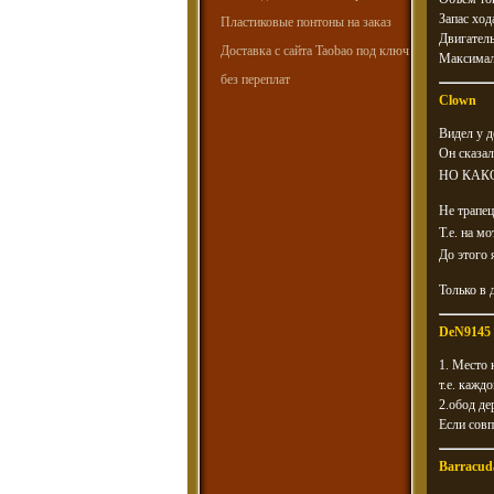
Запас ход
Пластиковые понтоны на заказ
Двигатель
Доставка с сайта Taobao под ключ
Максималь
без переплат
Clown
Видел у д
Он сказал
НО КАК
Не трапе
Т.е. на 
До этого
Только в д
DeN9145
1. Место 
т.е. кажд
2.обод де
Если совп
Barracud