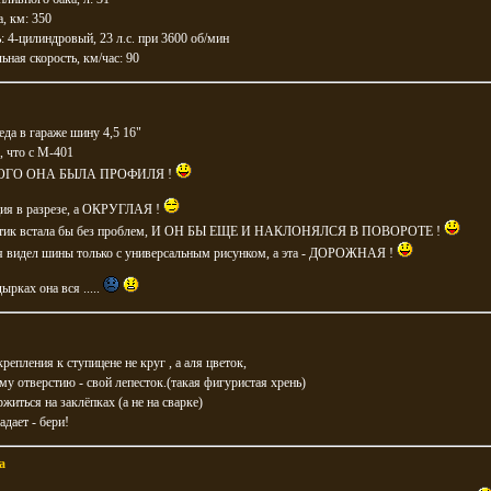
а, км: 350
: 4-цилиндровый, 23 л.с. при 3600 об/мин
ная скорость, км/час: 90
еда в гараже шину 4,5 16"
, что с М-401
ОГО ОНА БЫЛА ПРОФИЛЯ !
ция в разрезе, а ОКРУГЛАЯ !
мотик встала бы без проблем, И ОН БЫ ЕЩЕ И НАКЛОНЯЛСЯ В ПОВОРОТЕ !
 я видел шины только с универсальным рисунком, а эта - ДОРОЖНАЯ !
ырках она вся .....
крепления к ступицене не круг , а аля цветок,
ому отверстию - свой лепесток.(такая фигуристая хрень)
ржиться на заклёпках (а не на сварке)
адает - бери!
a