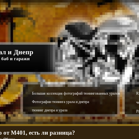
л и Днепр
 баб и гаражи
Большая коллекция фотографий тюнингованных уралов
R
Фотографии тюнинга урала и днепра
ч
тюнинг днепра и урала
P
о от М401, есть ли разница?