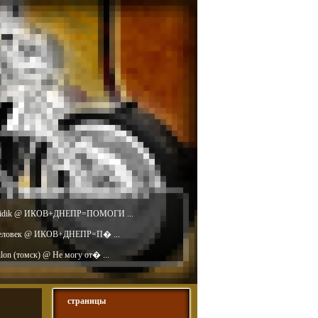
idik @ ИКОВ+ДНЕПР=ПОМОГИ ...
еловек @ ИКОВ+ДНЕПР=П� ...
ilon (томск) @ Не могу от� ...
страницы