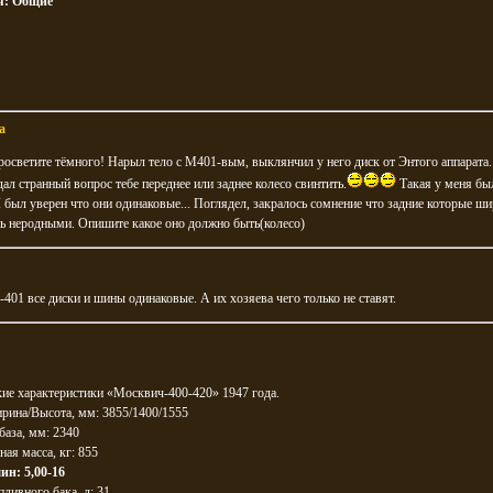
я:
Общие
a
осветите тёмного! Нарыл тело с М401-вым, выклянчил у него диск от Энтого аппарата.
дал странный вопрос тебе переднее или заднее колесо свинтить.
Такая у меня бы
 Я был уверен что они одинаковые... Поглядел, закралось сомнение что задние которые ш
ь неродными. Опишите какое оно должно быть(колесо)
401 все диски и шины одинаковые. А их хозяева чего только не ставят.
ие характеристики «Москвич-400-420» 1947 года.
рина/Высота, мм: 3855/1400/1555
база, мм: 2340
ая масса, кг: 855
ин: 5,00-16
ливного бака, л: 31