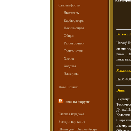
Категори
Старый форум
Двигатель
Карбюраторы
Начинающим
Barracud
Общие
Народ! Пр
Разговорчики
он мне за
Трансмиссия
рожа.....
Химия
показалис
Ходовая
Механик
Электрика
На М-400-
Фото Тюнинг
Dima
В кратце:
новое на форуме
Техническ
Длина/Ши
Главная передача.
Колесная 
Снаряженн
Беседки под ключ
Размер ш
Шланг для Юнилос-Астра
Объем топ