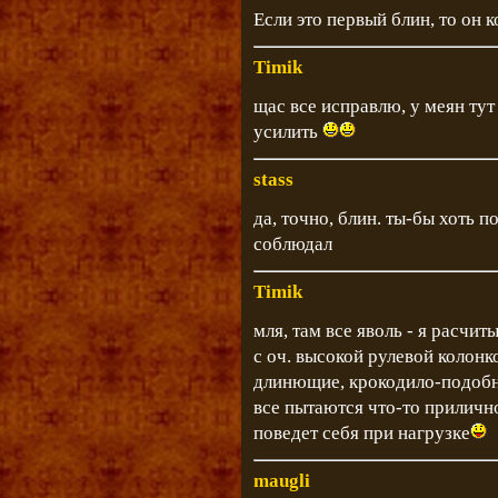
Если это первый блин, то он 
Timik
щас все исправлю, у меян тут
усилить
stass
да, точно, блин. ты-бы хоть 
соблюдал
Timik
мля, там все яволь - я расчит
с оч. высокой рулевой колонк
длинющие, крокодило-подобн
все пытаются что-то прилично
поведет себя при нагрузке
maugli