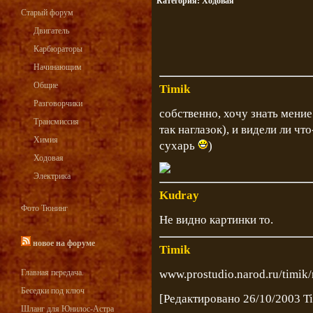
Категория:
Ходовая
Старый форум
Двигатель
Карбюраторы
Начинающим
Общие
Timik
Разговорчики
собственно, хочу знать мение
Трансмиссия
так наглазок), и видели ли чт
Химия
сухарь
)
Ходовая
Электрика
Kudray
Фото Тюнинг
Не видно картинки то.
новое на форуме
Timik
Главная передача.
www.prostudio.narod.ru/timik/
Беседки под ключ
[Редактировано 26/10/2003 T
Шланг для Юнилос-Астра