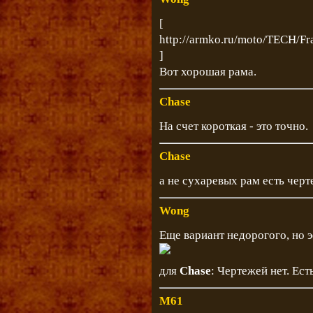
[
http://armko.ru/moto/TECH/F
]
Вот хорошая рама.
Chase
На счет короткая - это точно.
Chase
а не сухаревых рам есть черт
Wong
Еще вариант недорогого, но 
для
Chase
: Чертежей нет. Ест
M61