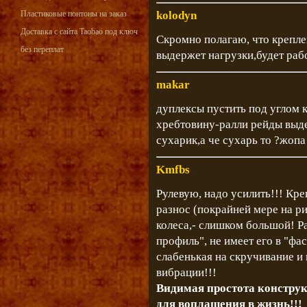
Пластиковые понтоны на заказ
kolodyn
Доставка с сайта Taobao под ключ
Скромно полагаю, что крепле
без переплат
выдержет нагрузки,будет рабо
makar
дуплексы пустить под углом к
хребтовину-ралли рейды выд
сухарик,а че сухарь то ?жопа
Kmfbs
Рулевую, надо усилить!!! Кре
разнос (покрайней мере на р
колеса,- слишком большой! Р
профиль", не имеет его в "фа
слабенькая на скручивание и 
вибрации!!!
Видимая простота констру
для воплащения в жизнь!!!