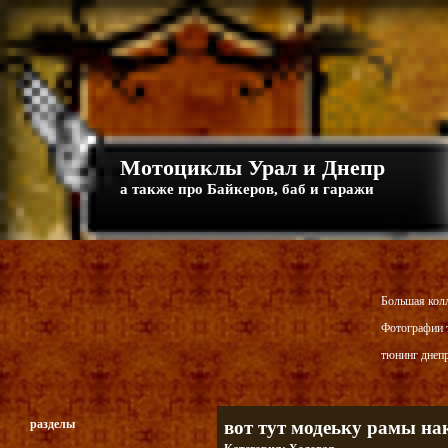
Мотоциклы Урал и Днепр
а также про Байкеров, баб и гаражи
Большая кол
Фотографии т
тюнинг днепр
разделы
вот тут модеьку рамы на