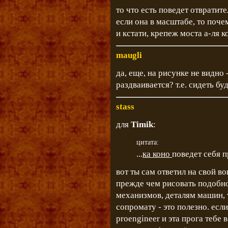
то что есть поведет отвратит
если она в масштабе, то поче
и кстати, крепеж моста а-ля 
maugli
да, еще, на рисунке не видно 
раздваивается? т.е. сидеть бу
stass
для
Timik
:
цитата:
...
ка коно
поведет себя п
вот ты сам ответил на свой во
прежде чем рисовать подобно
механизмов, деталям машин, 
сопромату - это полезно. если
proengineer и эта прога тебе 