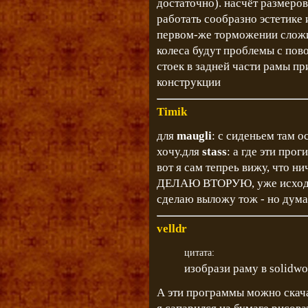
достаточно). насчёт размеров
работать сообразно эстетике 
первом-же торможении сложит
колеса будут проблемы с пово
стоек в задней части рамы пр
конструкции
Timik
для
maugli
: с сиденьем там о
хочу.для
stass
: а где эти проги
вот я сам тепреь вижу, что н
ДЕЛАЮ ВТОРУЮ, уже исходя 
сделаю выложу тож - но дум
velldr
цитата:
изобрази раму в solidwo
А эти программы можно скача