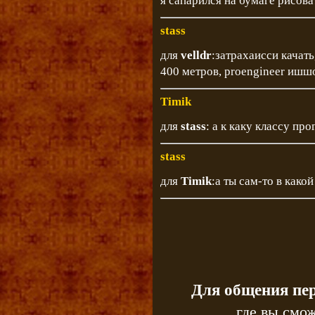
я сапарился на бумаге рисова
stass
для
velldr
:затрахаисси качать
400 метров, proengineer ишшо
Timik
для
stass
: а к каку классу пр
stass
для
Timik
:а ты сам-то в како
Для общения пе
где вы смож