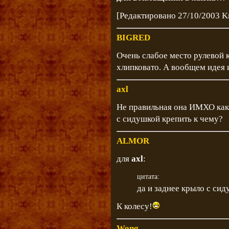
[Редактировано 27/10/2003 K
BIGRED
Очень слабое место рулевой к
хлипковато. А вообщем идея 
axl
Не правильная она ИМХО кака
с сидушкой крепить к чему?
ALMOR
для
axl
:
цитата:
да и заднее крыло с сид
К колесу!
Wong