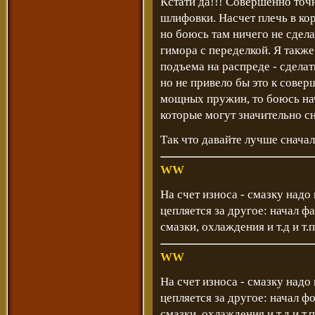
Кстати да!!! Совершенно точн
шлифовки. Насчет плечь в ко
но боюсь там ничего не сдел
гимора с переделкой. Я такж
подъема на распреде - сделат
но не привело бы это к совер
мощных пружин, то боюсь нач
которые могут значительно сн
Так что давайте лучше снача
WW
На счет износа - смазку надо 
цепляется за другое: начал 
смазки, охлаждения и т.д и т.п
WW
На счет износа - смазку надо 
цепляется за другое: начал 
смазки, охлаждения и т.д и т.п