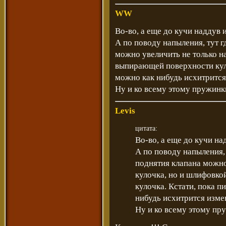
WW
Во-во, а еще до кучи наддув
А по поводу напыления, тут г
можно увеличить не только н
выпирающей поверхности куло
можно как нибудь исхитрится
Ну и ко всему этому пружинк
Levis
цитата:
Во-во, а еще до кучи н
А по поводу напыления, 
поднятия клапана можно
кулочка, но и шлифовк
кулочка. Кстати, пока п
нибудь исхитрится изме
Ну и ко всему этому пр