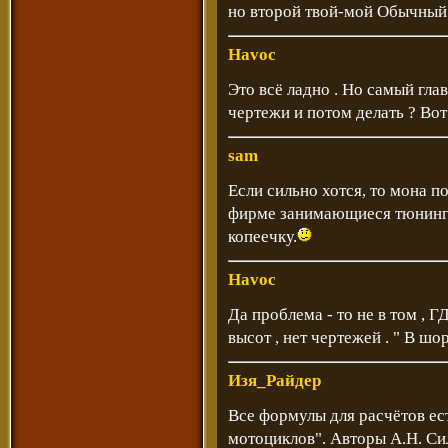
но второй твой-мой Обычный 
Havoc
Это всё ладно . Но самый глав
чертежи и потом делать ? Вот 
sam
Если сильно хотся, то мона п
фирме занимающиеся тюнинго
копеечку.
Havoc
Да проблема - то не в том , Г
высот , нет чертежей . " В шо
Изя_Райдер
Все формулы для расчётов ес
мотоциклов". Авторы А.Н. Си