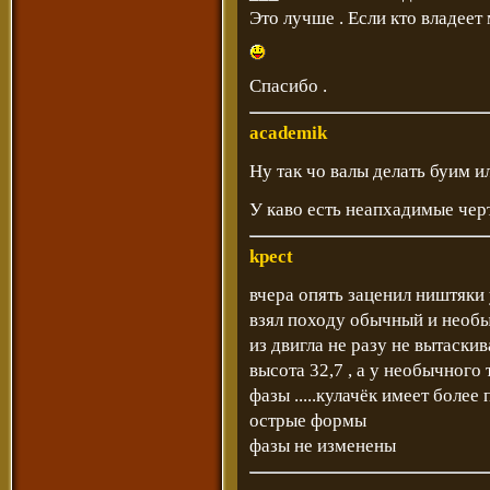
Это лучше . Если кто владеет
Спасибо .
academik
Ну так чо валы делать буим и
У каво есть неапхадимые чер
kpect
вчера опять заценил ништяки у 
взял походу обычный и необыч
из двигла не разу не вытаскива
высота 32,7 , а у необычного
фазы .....кулачёк имеет более
острые формы
фазы не изменены