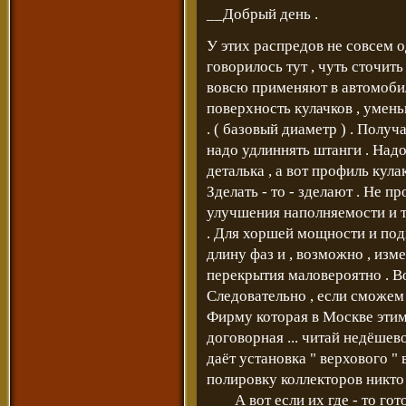
__Добрый день .
У этих распредов не совсем о
говорилось тут , чуть сточить
вовсю применяют в автомоб
поверхность кулачков , уменьш
. ( базовый диаметр ) . Получ
надо удлиннять штанги . Надо
деталька , а вот профиль кулак
Зделать - то - зделают . Не п
улучшения наполняемости и т
. Для хоршей мощности и подх
длину фаз и , возможно , изм
перекрытия маловероятно . Вот
Следовательно , если сможем н
Фирму которая в Москве этим 
договорная ... читай недёшево
даёт установка " верхового " в
полировку коллекторов никто 
___ А вот если их где - то гот