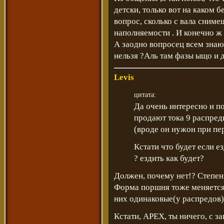
детски, только вот на каком б
вопрос, сколько с вала сниме
наполняемости . И конечно ж 
А заодно вопросец всем знаю
нельзя ?Аль там фазы ыщо и 
Levis
цитата:
Да очень интересно и по
продают тока 9 распреды
(вроде он нужон при пе
Кстати что будет если е
? ездить как будет?
Должен, почему нет!? Степе
Форма поршня тоже меняется.
них одинаковые(у распредов),
Кстати, APEX, ты ничего, с з