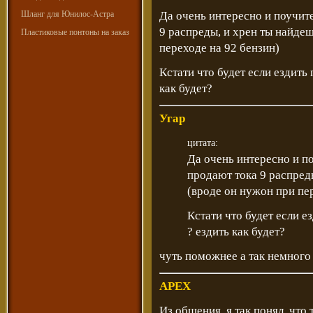
Шланг для Юнилос-Астра
Да очень интересно и поучите
9 распреды, и хрен ты найдеш
Пластиковые понтоны на заказ
переходе на 92 бензин)
Кстати что будет если ездить
как будет?
Угар
цитата:
Да очень интересно и по
продают тока 9 распреды
(вроде он нужон при пе
Кстати что будет если е
? ездить как будет?
чуть поможнее а так немного
APEX
Из общения ,я так понял, что