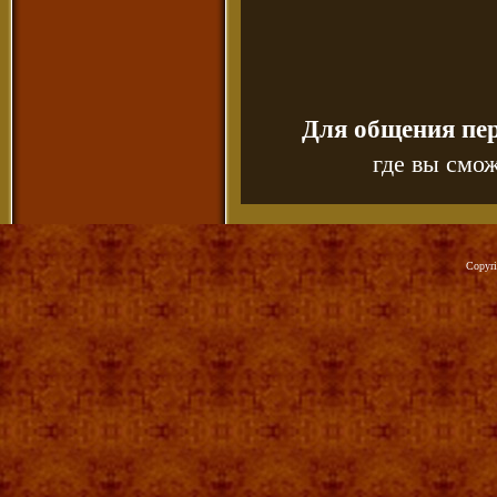
Для общения пе
где вы смож
Copyr