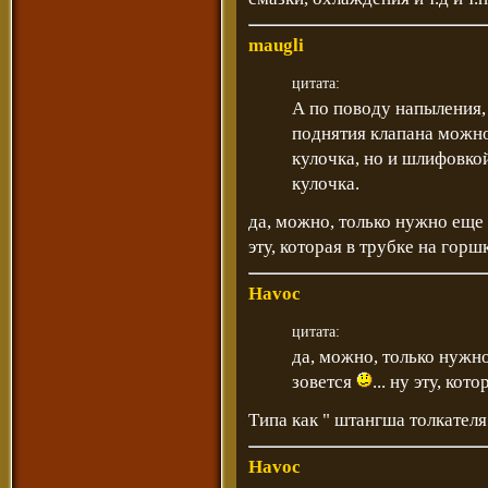
maugli
цитата:
А по поводу напыления, 
поднятия клапана можно
кулочка, но и шлифовк
кулочка.
да, можно, только нужно еще 
эту, которая в трубке на горш
Havoc
цитата:
да, можно, только нужно
зовется
... ну эту, ко
Типа как " штангша толкателя 
Havoc