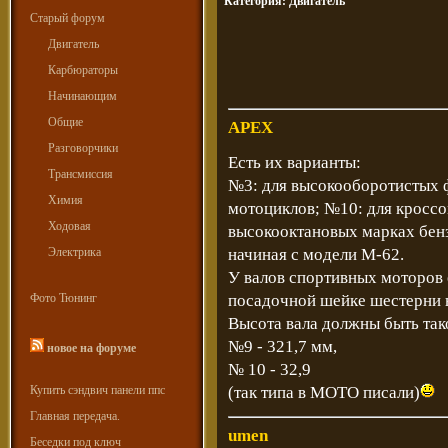
Категория:
Двигатель
Старый форум
Двигатель
Карбюраторы
Начинающим
Общие
APEX
Разговорчики
Есть их варианты:
Трансмиссия
№3: для высокооборотистых 
Химия
мотоциклов; №10: для кросс
Ходовая
высокооктановых марках бенз
Электрика
начиная с модели М-62.
У валов спортивных моторов 
Фото Тюнинг
посадочной шейке шестерни н
Высота вала должны быть так
№9 - 321,7 мм,
новое на форуме
№ 10 - 32,9
Купить сэндвич панели ппс
(так типа в МОТО писали)
Главная передача.
umen
Беседки под ключ