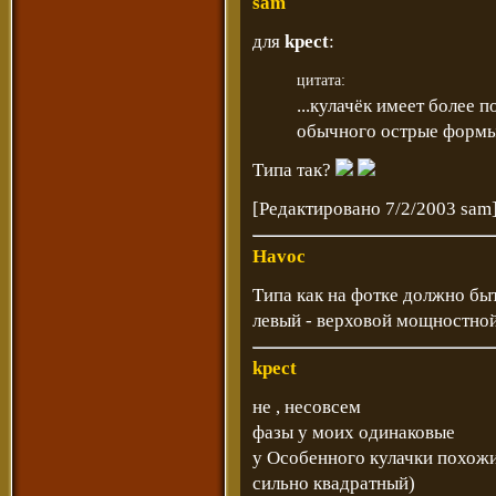
sam
для
kpect
:
цитата:
...кулачёк имеет более п
обычного острые форм
Типа так?
[Редактировано 7/2/2003 sam
Havoc
Типа как на фотке должно быт
левый - верховой мощностной
kpect
не , несовсем
фазы у моих одинаковые
у Особенного кулачки похожи 
сильно квадратный)